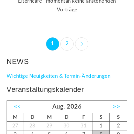
Elterncafé momentan keine anstehenden
Vorträge
Beitragsnavigation
1
2
NEWS
Wichtige Neuigkeiten & Termin-Änderungen
Veranstaltungskalender
<<
Aug. 2026
>>
M
D
M
D
F
S
S
27
28
29
30
31
1
2