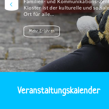
Familien- und Kommunikations-Zent
Second Hand Laden in Herbrechtinge
Kloster ist der kulturelle und sozial
Spielzeug, uvm. Second-Hand-Laden 
Ort für alle...
Second
Mehr Erfahren
Treffpunkt
Mehr Erfahren
Hand
Kloster
Einkaufen
Veranstaltungskalender