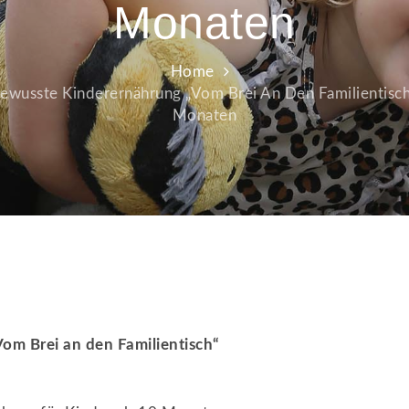
Monaten
Home
Bewusste Kinderernährung „Vom Brei An Den Familientisch
Monaten
om Brei an den Familientisch“